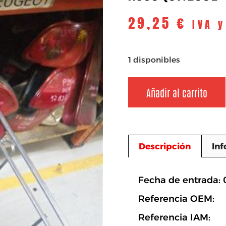
29,25
€
IVA 
1 disponibles
Añadir al carrito
Descripción
Inf
Descripció
Fecha de entrada: 
Referencia OEM:
Referencia IAM: