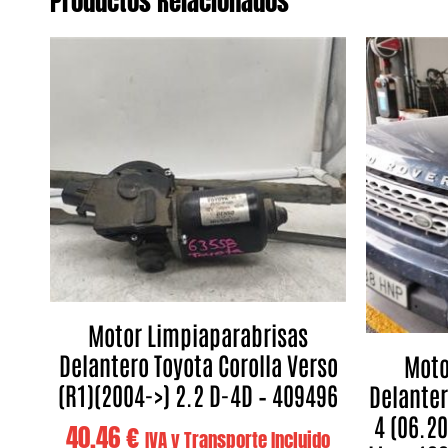
Productos Relacionados
Motor Limpiaparabrisas
Delantero Toyota Corolla Verso
Moto
(R1)(2004->) 2.2 D-4D – 409496
Delanter
4 (06.20
40,46
€
IVA y Transporte Incluido