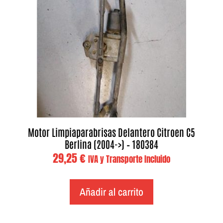
Motor Limpiaparabrisas Delantero Citroen C5
Berlina (2004->) – 180384
29,25
€
IVA y Transporte Incluido
Añadir al carrito