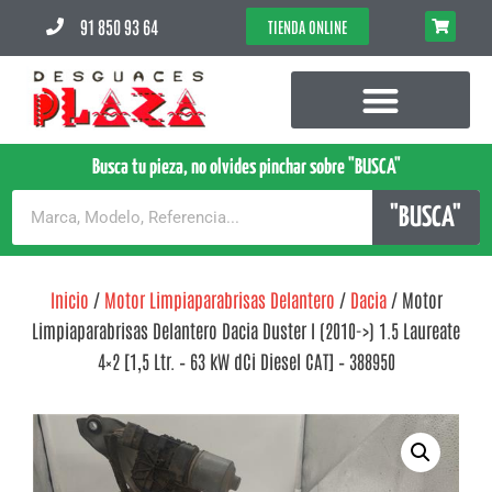
91 850 93 64
TIENDA ONLINE
Busca tu pieza, no olvides pinchar sobre "BUSCA"
"BUSCA"
Inicio
/
Motor Limpiaparabrisas Delantero
/
Dacia
/ Motor
Limpiaparabrisas Delantero Dacia Duster I (2010->) 1.5 Laureate
4×2 [1,5 Ltr. – 63 kW dCi Diesel CAT] – 388950