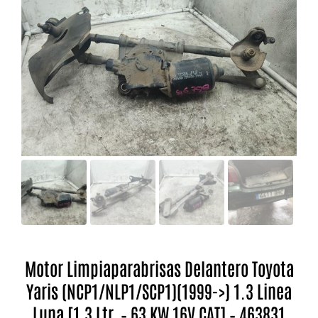
Motor Limpiaparabrisas Delantero Toyota
Yaris (NCP1/NLP1/SCP1)(1999->) 1.3 Linea
Luna [1,3 Ltr. – 63 KW 16V CAT] – 463831