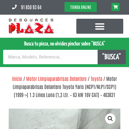
91 850 93 64
TIENDA ONLINE
Busca tu pieza, no olvides pinchar sobre "BUSCA"
"BUSCA"
Inicio
/
Motor Limpiaparabrisas Delantero
/
Toyota
/ Motor
Limpiaparabrisas Delantero Toyota Yaris (NCP1/NLP1/SCP1)
(1999->) 1.3 Linea Luna [1,3 Ltr. – 63 kW 16V CAT] – 463831