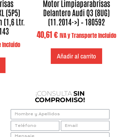
risas
Motor Limpiaparabrisas
XL (5P5)
Delantero Audi Q3 (8UG)
 [1,6 Ltr.
(11.2014->) – 180592
0143
40,61
€
IVA y Transporte Incluido
 Incluido
Añadir al carrito
¡CONSULTA
SIN
COMPROMISO!