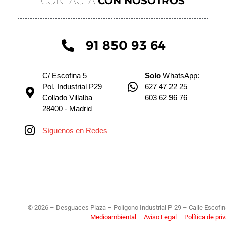
CONTACTA
CON NOSOTROS
91 850 93 64
C/ Escofina 5
Solo
WhatsApp:
Pol. Industrial P29
627 47 22 25
Collado Villalba
603 62 96 76
28400 - Madrid
Síguenos en Redes
© 2026 – Desguaces Plaza – Polígono Industrial P-29 – Calle Escofina
Medioambiental
–
Aviso Legal
–
Política de pr