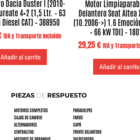
o Dacia Duster I (2010-
Motor Limpiaparab
ureate 4×2 [1,5 Ltr. – 63
Delantero Seat Altea 
 Diesel CAT] – 388950
(10.2006->) 1.6 Emoción
– 66 kW TDI] – 18
€
IVA y Transporte Incluido
29,25
€
IVA y Transporte
Añadir al carrito
Añadir al carrito
PIEZAS
DE
RESPUESTO
MOTORES COMPLETOS
PARAGOLPES
CAJAS DE CAMBIO
FAROS
ALTERNADORES
CAPÓ
CENTRALITAS
FRENTE DELANTERO
MOTORES DE ARRANQUE
SALPICADERO