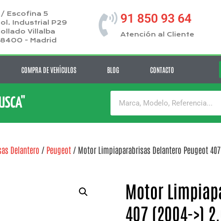
/ Escofina 5
91 850 93 64
ol. Industrial P29
ollado Villalba
Atención al Cliente
8400 - Madrid
COMPRA DE VEHÍCULOS
BLOG
CONTACTO
BUSCA"
sas Delantero
/
Peugeot
/ Motor Limpiaparabrisas Delantero Peugeot 407 
Motor Limpiap
407 (2004->) 2