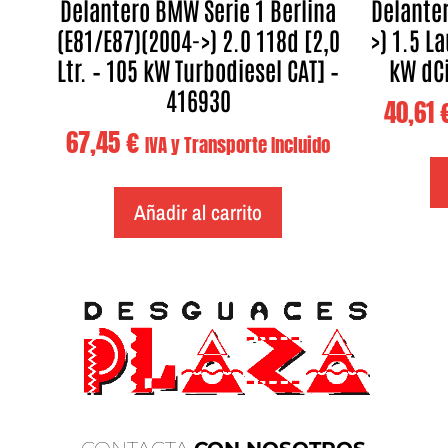
Delantero BMW Serie 1 Berlina
Delanter
(E81/E87)(2004->) 2.0 118d [2,0
>) 1.5 La
Ltr. – 105 kW Turbodiesel CAT] –
kW dCi
416930
40,61
67,45
€
IVA y Transporte Incluido
Añadir al carrito