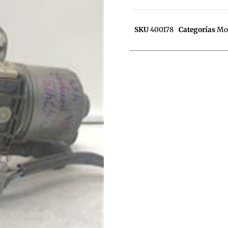
SKU
400178
Categorías
Mot