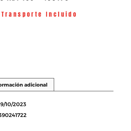
 Transporte Incluido
ormación adicional
n
19/10/2023
390241722