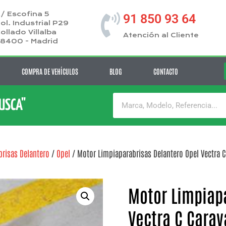
/ Escofina 5
91 850 93 64
ol. Industrial P29
ollado Villalba
Atención al Cliente
8400 - Madrid
COMPRA DE VEHÍCULOS
BLOG
CONTACTO
BUSCA"
risas Delantero
/
Opel
/ Motor Limpiaparabrisas Delantero Opel Vectra C
Motor Limpiap
Vectra C Carav