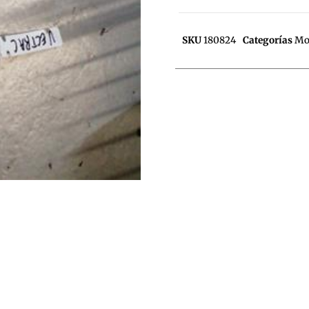
SKU
180824
Categorías
Mot