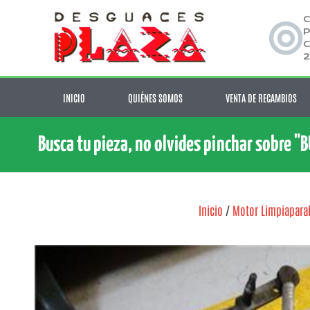
C
P
C
2
INICIO
QUIÉNES SOMOS
VENTA DE RECAMBIOS
Busca tu pieza, no olvides pinchar sobre "
Inicio
/
Motor Limpiaparab