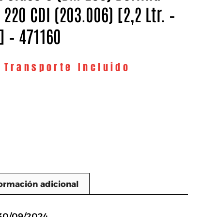
 220 CDI (203.006) [2,2 Ltr. –
] – 471160
y Transporte Incluido
ormación adicional
n
 30/09/2024