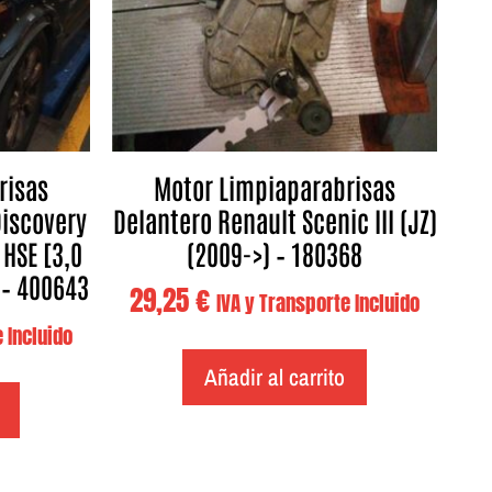
risas
Motor Limpiaparabrisas
Discovery
Delantero Renault Scenic III (JZ)
 HSE [3,0
(2009->) – 180368
] – 400643
29,25
€
IVA y Transporte Incluido
 Incluido
Añadir al carrito