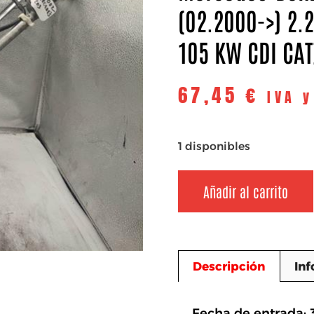
(02.2000->) 2.2
105 KW CDI CAT
67,45
€
IVA 
1 disponibles
Añadir al carrito
Descripción
Inf
Descripció
Fecha de entrada: