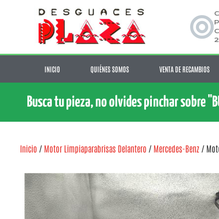
C
P
C
2
INICIO
QUIÉNES SOMOS
VENTA DE RECAMBIOS
Busca tu pieza, no olvides pinchar sobre "
Inicio
/
Motor Limpiaparabrisas Delantero
/
Mercedes-Benz
/ Moto