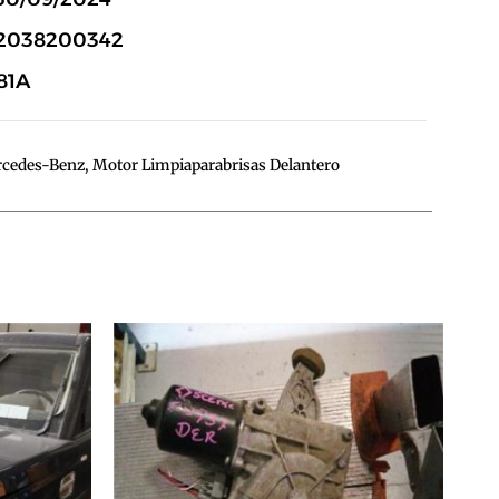
A2038200342
81A
cedes-Benz
,
Motor Limpiaparabrisas Delantero