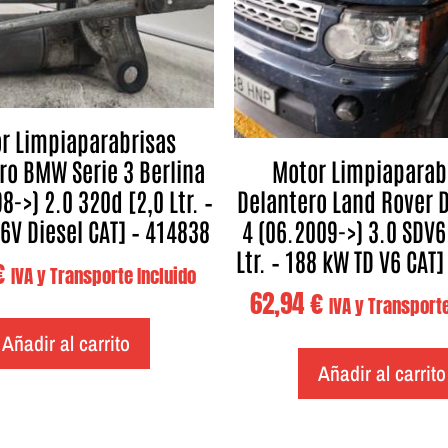
r Limpiaparabrisas
ro BMW Serie 3 Berlina
Motor Limpiaparab
8->) 2.0 320d [2,0 Ltr. –
Delantero Land Rover 
6V Diesel CAT] – 414838
4 (06.2009->) 3.0 SDV6
Ltr. – 188 kW TD V6 CAT
€
IVA y Transporte Incluido
62,94
€
IVA y Transporte
Añadir al carrito
Añadir al carrito