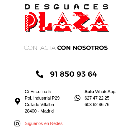
CONTACTA
CON NOSOTROS
91 850 93 64
C/ Escofina 5
Solo
WhatsApp:
Pol. Industrial P29
627 47 22 25
Collado Villalba
603 62 96 76
28400 - Madrid
Síguenos en Redes