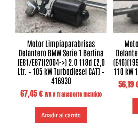
Motor Limpiaparabrisas
Moto
Delantero BMW Serie 1 Berlina
Delante
(E81/E87)(2004->) 2.0 118d [2,0
(E46)(199
Ltr. – 105 kW Turbodiesel CAT] –
110 kW 1
416930
56,19
67,45
€
IVA y Transporte Incluido
Añadir al carrito