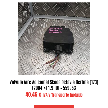
Valvula Aire Adicional Skoda Octavia Berlina (1Z3)
(2004->) 1.9 TDI – 559953
40,46
€
IVA y Transporte Incluido