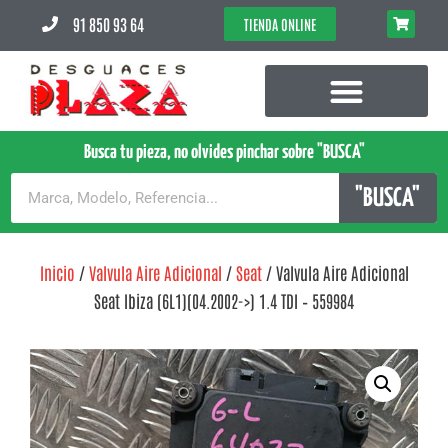
91 850 93 64
TIENDA ONLINE
Busca tu pieza, no olvides pinchar sobre "BUSCA"
"BUSCA"
Inicio
/
Valvula Aire Adicional
/
Seat
/ Valvula Aire Adicional
Seat Ibiza (6L1)(04.2002->) 1.4 TDI – 559984