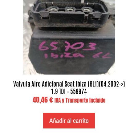
Valvula Aire Adicional Seat Ibiza (6L1)(04.2002->)
1.9 TDI – 559974
40,46
€
IVA y Transporte Incluido
Añadir al carrito