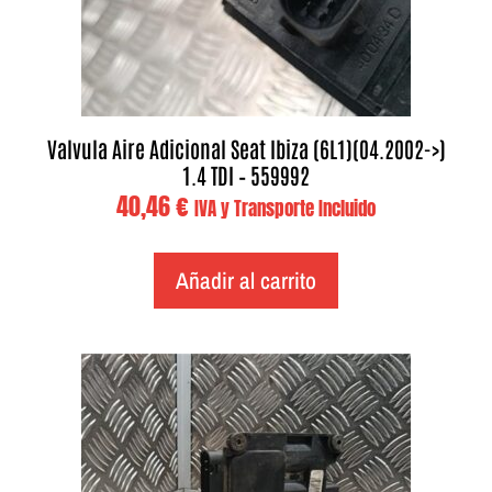
Valvula Aire Adicional Seat Ibiza (6L1)(04.2002->)
1.4 TDI – 559992
40,46
€
IVA y Transporte Incluido
Añadir al carrito