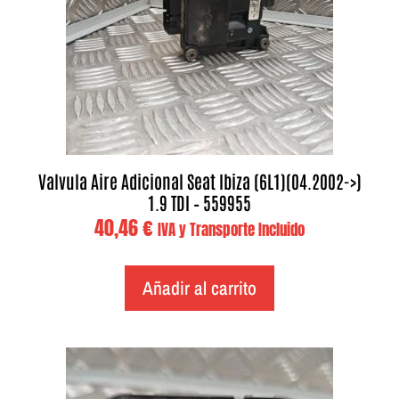
Valvula Aire Adicional Seat Ibiza (6L1)(04.2002->)
1.9 TDI – 559955
40,46
€
IVA y Transporte Incluido
Añadir al carrito