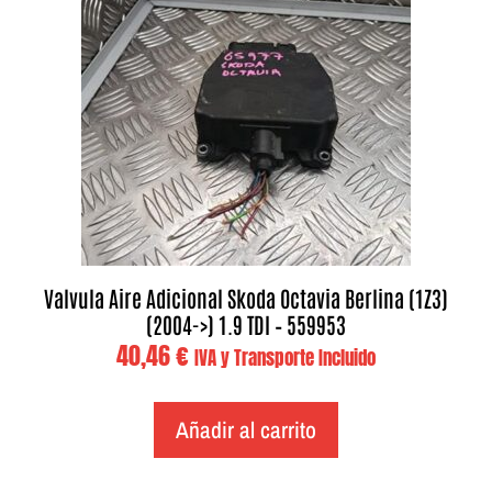
Valvula Aire Adicional Skoda Octavia Berlina (1Z3)
(2004->) 1.9 TDI – 559953
40,46
€
IVA y Transporte Incluido
Añadir al carrito