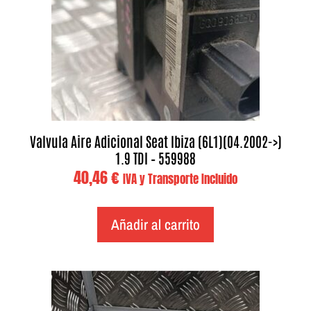
Valvula Aire Adicional Seat Ibiza (6L1)(04.2002->)
1.9 TDI – 559988
40,46
€
IVA y Transporte Incluido
Añadir al carrito