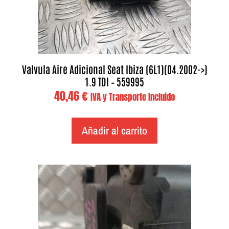
Valvula Aire Adicional Seat Ibiza (6L1)(04.2002->)
1.9 TDI – 559995
40,46
€
IVA y Transporte Incluido
Añadir al carrito