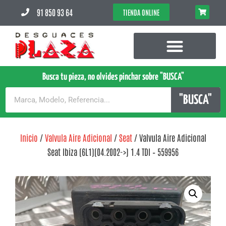
91 850 93 64
TIENDA ONLINE
Busca tu pieza, no olvides pinchar sobre "BUSCA"
"BUSCA"
Inicio
/
Valvula Aire Adicional
/
Seat
/ Valvula Aire Adicional
Seat Ibiza (6L1)(04.2002->) 1.4 TDI – 559956