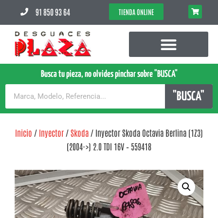
91 850 93 64
TIENDA ONLINE
Busca tu pieza, no olvides pinchar sobre "BUSCA"
"BUSCA"
Inicio
/
Inyector
/
Skoda
/ Inyector Skoda Octavia Berlina (1Z3)
(2004->) 2.0 TDI 16V – 559418