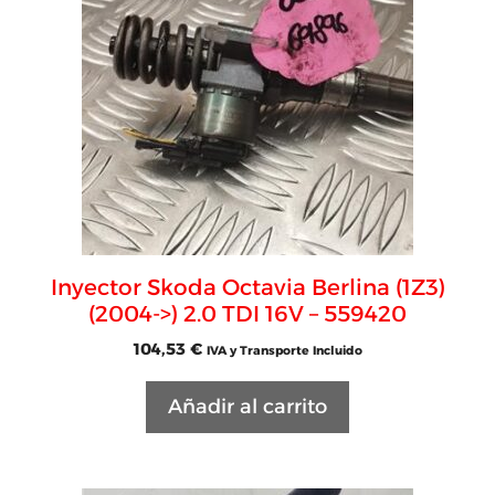
Inyector Skoda Octavia Berlina (1Z3)
(2004->) 2.0 TDI 16V – 559420
104,53
€
IVA y Transporte Incluido
Añadir al carrito