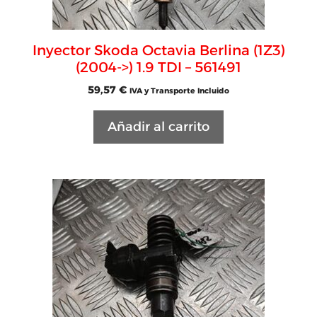
Inyector Skoda Octavia Berlina (1Z3)
(2004->) 1.9 TDI – 561491
59,57
€
IVA y Transporte Incluido
Añadir al carrito