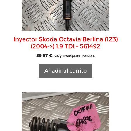
Inyector Skoda Octavia Berlina (1Z3)
(2004->) 1.9 TDI – 561492
59,57
€
IVA y Transporte Incluido
Añadir al carrito