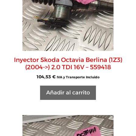
Inyector Skoda Octavia Berlina (1Z3)
(2004->) 2.0 TDI 16V – 559418
104,53
€
IVA y Transporte Incluido
Añadir al carrito