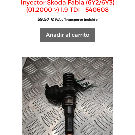
Inyector Skoda Fabia (6Y2/6Y3)
(01.2000->) 1.9 TDI – 540608
59,57
€
IVA y Transporte Incluido
Añadir al carrito