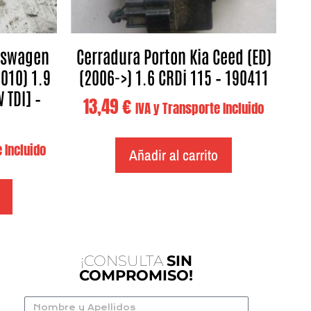
kswagen
Cerradura Porton Kia Ceed (ED)
010) 1.9
(2006->) 1.6 CRDi 115 – 190411
W TDI] –
13,49
€
IVA y Transporte Incluido
 Incluido
Añadir al carrito
¡CONSULTA
SIN
COMPROMISO!