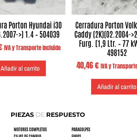
ra Porton Hyundai i30
Cerradura Porton Vol
6.2007->) 1.4 – 504039
Caddy (2K)(02.2004->2
Furg. [1,9 Ltr. – 77 k
€
IVA y Transporte Incluido
498152
40,46
€
IVA y Transporte
Añadir al carrito
Añadir al carrito
PIEZAS
DE
RESPUESTO
MOTORES COMPLETOS
PARAGOLPES
CAJAS DE CAMBIO
FAROS