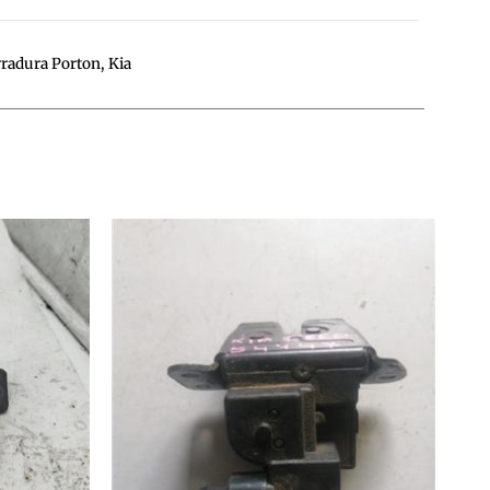
rradura Porton
,
Kia