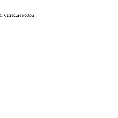
di
,
Cerradura Porton