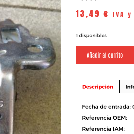
13,49
€
IVA y
1 disponibles
Añadir al carrito
Descripción
Inf
Descripció
Fecha de entrada: 
Referencia OEM:
Referencia IAM: