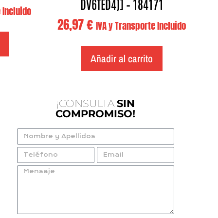
DV6TED4)] – 184171
 Incluido
26,97
€
IVA y Transporte Incluido
Añadir al carrito
¡CONSULTA
SIN
COMPROMISO!