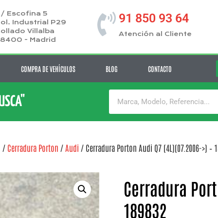
/ Escofina 5
91 850 93 64
ol. Industrial P29
ollado Villalba
Atención al Cliente
8400 - Madrid
COMPRA DE VEHÍCULOS
BLOG
CONTACTO
BUSCA"
o
/
Cerradura Porton
/
Audi
/ Cerradura Porton Audi Q7 (4L)(07.2006->) – 
Cerradura Port
189832