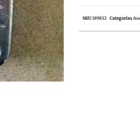
SKU
189832
Categorías
Au