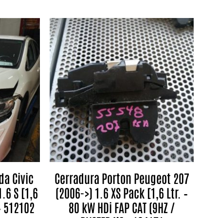
da Civic
Cerradura Porton Peugeot 207
.6 S [1,6
(2006->) 1.6 XS Pack [1,6 Ltr. –
 – 512102
80 kW HDi FAP CAT (9HZ /