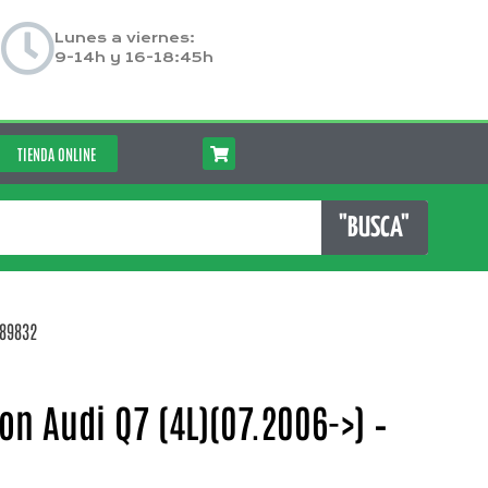
Lunes a viernes:
9-14h y 16-18:45h
TIENDA ONLINE
"BUSCA"
189832
on Audi Q7 (4L)(07.2006->) –