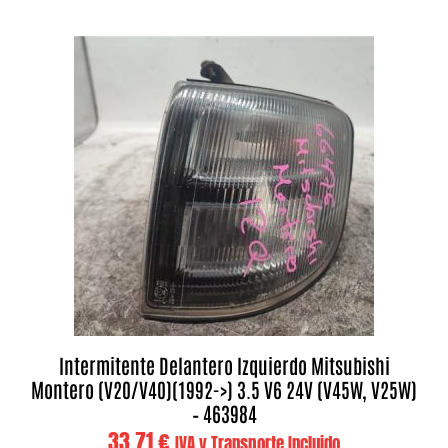
Intermitente Delantero Izquierdo Mitsubishi
Montero (V20/V40)(1992->) 3.5 V6 24V (V45W, V25W)
– 463984
33,71
€
IVA y Transporte Incluido