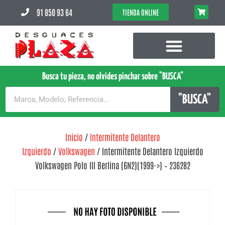
91 850 93 64
TIENDA ONLINE
Busca tu pieza, no olvides pinchar sobre "BUSCA"
"BUSCA"
Inicio
/
Intermitente Delantero
Izquierdo
/
Volkswagen
/ Intermitente Delantero Izquierdo
Volkswagen Polo III Berlina (6N2)(1999->) – 236282