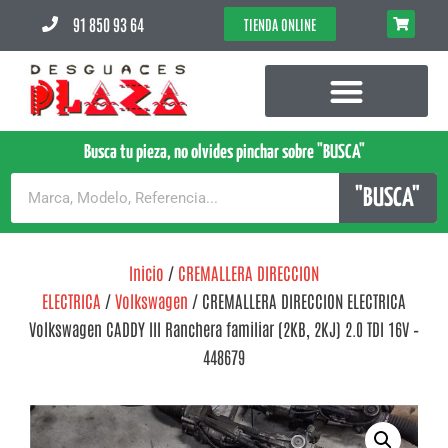
91 850 93 64
TIENDA ONLINE
Busca tu pieza, no olvides pinchar sobre "BUSCA"
"BUSCA"
Inicio
/
CREMALLERA DIRECCION
ELECTRICA
/
Volkswagen
/ CREMALLERA DIRECCION ELECTRICA
Volkswagen CADDY III Ranchera familiar (2KB, 2KJ) 2.0 TDI 16V –
448679