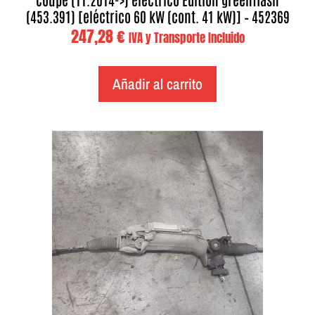
(453.391) [eléctrico 60 kW (cont. 41 kW)] – 452369
247,28
€
IVA y Transporte Incluido
Añadir al carrito