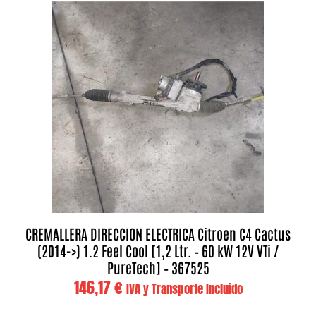
CREMALLERA DIRECCION ELECTRICA Citroen C4 Cactus
(2014->) 1.2 Feel Cool [1,2 Ltr. – 60 kW 12V VTi /
PureTech] – 367525
146,17
€
IVA y Transporte Incluido