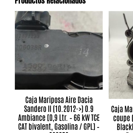
Productos Relacionados
Caja Mariposa Aire Dacia
Sandero II (10.2012->) 0.9
Caja Ma
Ambiance [0,9 Ltr. – 66 kW TCE
coupe (
CAT bivalent, Gasolina / GPL] –
Blackb