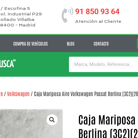
/ Escofina 5
91 850 93 64
ol. Industrial P29
ollado Villalba
Atención al Cliente
8400 - Madrid
COMPRA DE VEHÍCULOS
BLOG
CONTACTO
BUSCA"
re
/
Volkswagen
/ Caja Mariposa Aire Volkswagen Passat Berlina (3C2)(200
Caja Mariposa
Berlina (3C2)(2