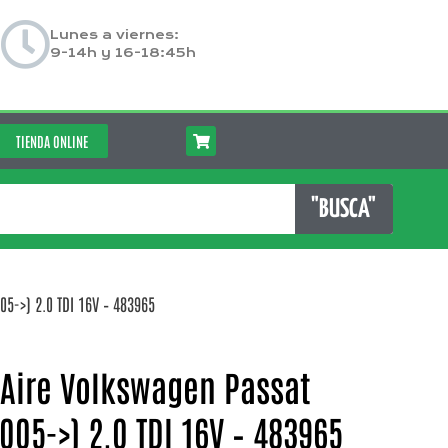
Lunes a viernes:
9-14h y 16-18:45h
TIENDA ONLINE
"BUSCA"
5->) 2.0 TDI 16V – 483965
 Aire Volkswagen Passat
005->) 2.0 TDI 16V – 483965