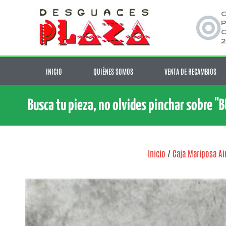
C
P
C
2
INICIO
QUIÉNES SOMOS
VENTA DE RECAMBIOS
Busca tu pieza, no olvides pinchar sobre "
Inicio
/
Caja Mariposa Ai