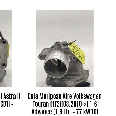
l Astra H
Caja Mariposa Aire Volkswagen
CDTI –
Touran (1T3)(08.2010->) 1.6
Advance [1,6 Ltr. – 77 kW TDI