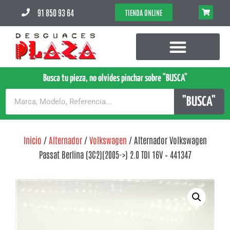
91 850 93 64
TIENDA ONLINE
Busca tu pieza, no olvides pinchar sobre "BUSCA"
"BUSCA"
Inicio
/
Alternador
/
Volkswagen
/ Alternador Volkswagen
Passat Berlina (3C2)(2005->) 2.0 TDI 16V – 441347