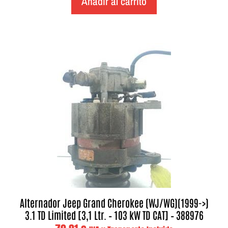
Añadir al carrito
Alternador Jeep Grand Cherokee (WJ/WG)(1999->)
3.1 TD Limited [3,1 Ltr. – 103 kW TD CAT] – 388976