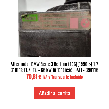
Alternador BMW Serie 3 Berlina (E36)(1990->) 1.7
318tds [1,7 Ltr. – 66 kW Turbodiesel CAT] – 390116
70,81
€
IVA y Transporte Incluido
Añadir al carrito