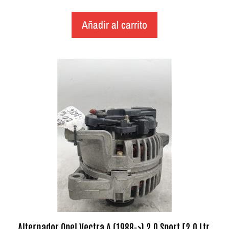
Añadir al carrito
Alternador Opel Vectra A (1988->) 2.0 Sport [2,0 Ltr.