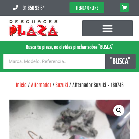
91 850 93 64
TIENDA ONLINE
Busca tu pieza, no olvides pinchar sobre "BUSCA"
"BUSCA"
Inicio
/
Alternador
/
Suzuki
/ Alternador Suzuki – 160746