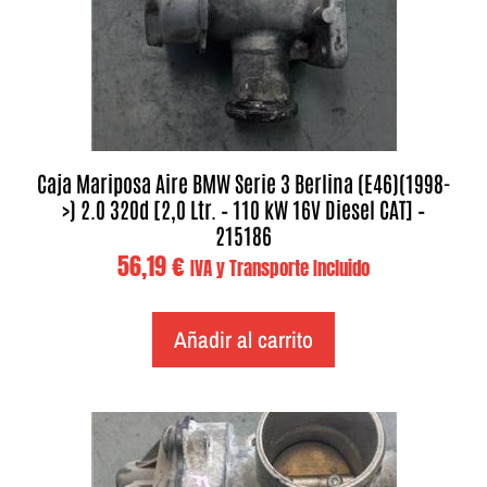
Caja Mariposa Aire BMW Serie 3 Berlina (E46)(1998-
>) 2.0 320d [2,0 Ltr. – 110 kW 16V Diesel CAT] –
215186
56,19
€
IVA y Transporte Incluido
Añadir al carrito