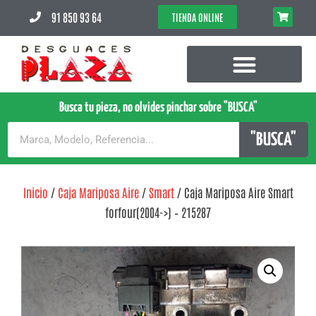
91 850 93 64
TIENDA ONLINE
Busca tu pieza, no olvides pinchar sobre "BUSCA"
"BUSCA"
Inicio
/
Caja Mariposa Aire
/
Smart
/ Caja Mariposa Aire Smart
forfour(2004->) – 215287