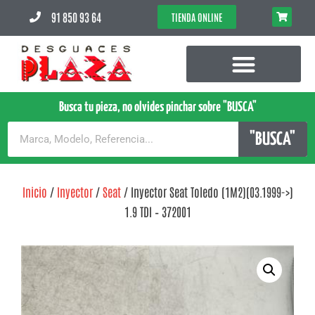
91 850 93 64
TIENDA ONLINE
Busca tu pieza, no olvides pinchar sobre "BUSCA"
"BUSCA"
Inicio
/
Inyector
/
Seat
/ Inyector Seat Toledo (1M2)(03.1999->)
1.9 TDI – 372001