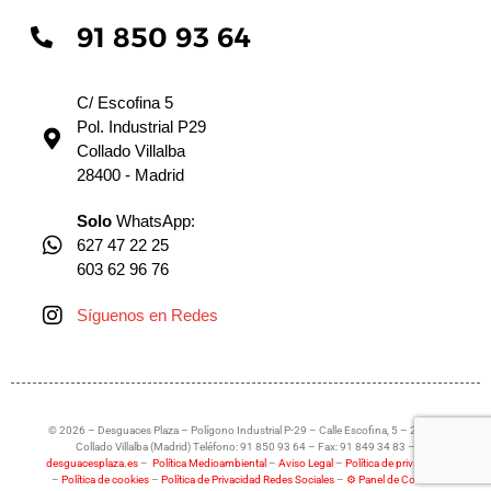
91 850 93 64
C/ Escofina 5
Pol. Industrial P29
Collado Villalba
28400 - Madrid
Solo
WhatsApp:
627 47 22 25
603 62 96 76
Síguenos en Redes
© 2026 – Desguaces Plaza – Polígono Industrial P-29 – Calle Escofina, 5 – 28400
Collado Villalba (Madrid) Teléfono: 91 850 93 64 – Fax: 91 849 34 83 –
desguacesplaza.es
–
Política Medioambiental
–
Aviso Legal
–
Política de privacidad
–
Política de cookies
–
Política de Privacidad Redes Sociales
–
⚙ Panel de Cookies