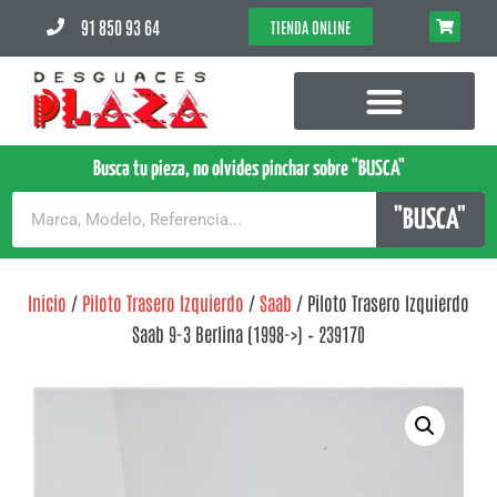
91 850 93 64
TIENDA ONLINE
Busca tu pieza, no olvides pinchar sobre "BUSCA"
"BUSCA"
Inicio
/
Piloto Trasero Izquierdo
/
Saab
/ Piloto Trasero Izquierdo
Saab 9-3 Berlina (1998->) – 239170