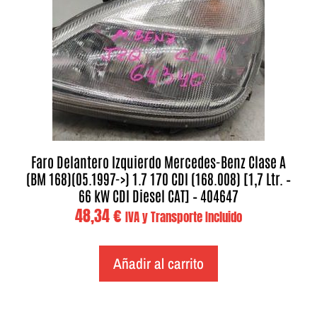
Faro Delantero Izquierdo Mercedes-Benz Clase A
(BM 168)(05.1997->) 1.7 170 CDI (168.008) [1,7 Ltr. –
66 kW CDI Diesel CAT] – 404647
48,34
€
IVA y Transporte Incluido
Añadir al carrito