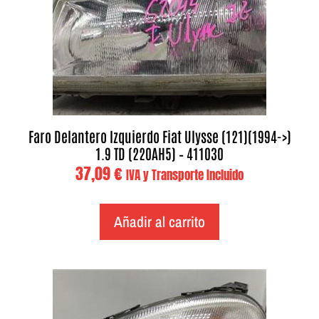
Faro Delantero Izquierdo Fiat Ulysse (121)(1994->)
1.9 TD (220AH5) – 411030
37,09
€
IVA y Transporte Incluido
Añadir al carrito