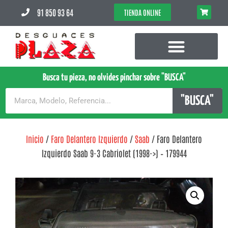
91 850 93 64
TIENDA ONLINE
Busca tu pieza, no olvides pinchar sobre "BUSCA"
"BUSCA"
Inicio
/
Faro Delantero Izquierdo
/
Saab
/ Faro Delantero
Izquierdo Saab 9-3 Cabriolet (1998->) – 179944