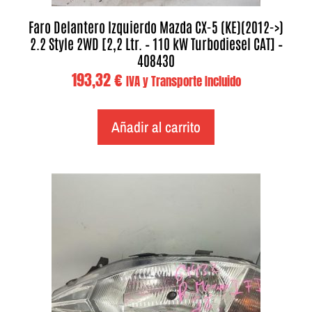
Faro Delantero Izquierdo Mazda CX-5 (KE)(2012->)
2.2 Style 2WD [2,2 Ltr. – 110 kW Turbodiesel CAT] –
408430
193,32
€
IVA y Transporte Incluido
Añadir al carrito