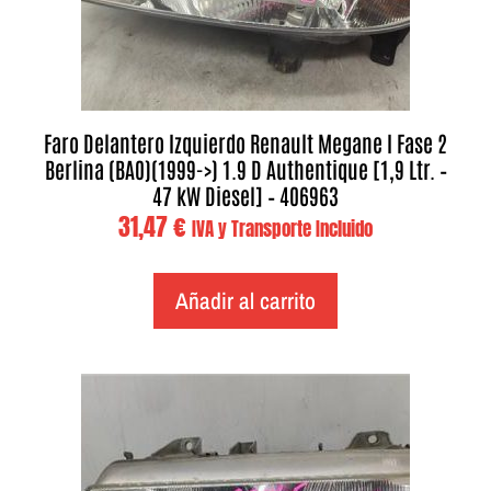
Faro Delantero Izquierdo Renault Megane I Fase 2
Berlina (BA0)(1999->) 1.9 D Authentique [1,9 Ltr. –
47 kW Diesel] – 406963
31,47
€
IVA y Transporte Incluido
Añadir al carrito