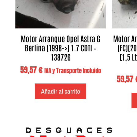
Motor Arranque Opel Astra G
Motor A
Berlina (1998->) 1.7 CDTI –
(FC)(20
138726
[1,5 L
59,57
€
IVA y Transporte Incluido
59,57
Añadir al carrito