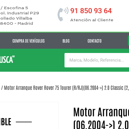
/ Escofina 5
91 850 93 64
ol. Industrial P29
ollado Villalba
Atención al Cliente
8400 - Madrid
COMPRA DE VEHÍCULOS
BLOG
CONTACTO
BUSCA"
/ Motor Arranque Rover Rover 75 Tourer (R/RJ)(06.2004->) 2.0 Classic [2,0
Motor Arranque
(06.2004->) 2.0