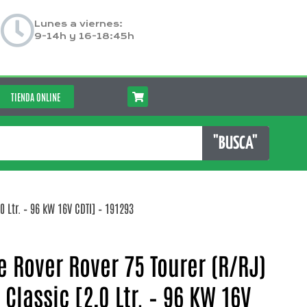
Lunes a viernes:
9-14h y 16-18:45h
TIENDA ONLINE
"BUSCA"
 Ltr. – 96 kW 16V CDTI] – 191293
 Rover Rover 75 Tourer (R/RJ)
 Classic [2,0 Ltr. – 96 KW 16V