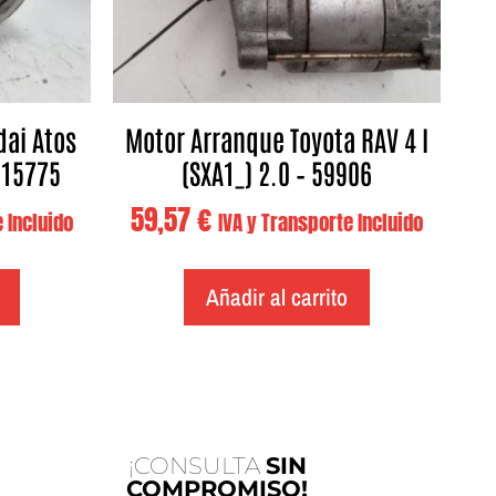
ai Atos
Motor Arranque Toyota RAV 4 I
 115775
(SXA1_) 2.0 – 59906
59,57
€
 Incluido
IVA y Transporte Incluido
Añadir al carrito
¡CONSULTA
SIN
COMPROMISO!