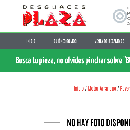
C
P
C
2
INICIO
QUIÉNES SOMOS
VENTA DE RECAMBIOS
Busca tu pieza, no olvides pinchar sobre "
Inicio
/
Motor Arranque
/
Rover