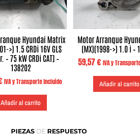
rranque Hyundai Matrix
Motor Arranque Hyund
01->) 1.5 CRDi 16V GLS
(MX)(1998->) 1.0 i –
tr. – 75 kW CRDi CAT] –
59,57
€
IVA y Transporte
138202
€
IVA y Transporte Incluido
Añadir al carrito
Añadir al carrito
PIEZAS
DE
RESPUESTO