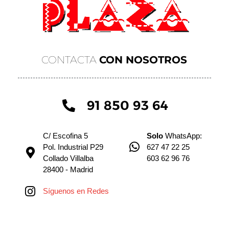
CONTACTA
CON NOSOTROS
91 850 93 64
C/ Escofina 5
Solo
WhatsApp:
Pol. Industrial P29
627 47 22 25
Collado Villalba
603 62 96 76
28400 - Madrid
Síguenos en Redes