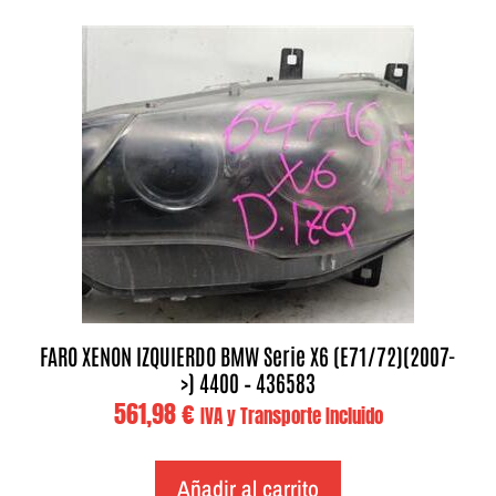
FARO XENON IZQUIERDO BMW Serie X6 (E71/72)(2007-
>) 4400 – 436583
561,98
€
IVA y Transporte Incluido
Añadir al carrito