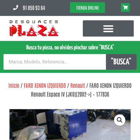
91 850 93 64
TIENDA ONLINE
Busca tu pieza, no olvides pinchar sobre "BUSCA"
"BUSCA"
Inicio
/
FARO XENON IZQUIERDO
/
Renault
/ FARO XENON IZQUIERDO
Renault Espace IV (JK0)(2002->) – 177836