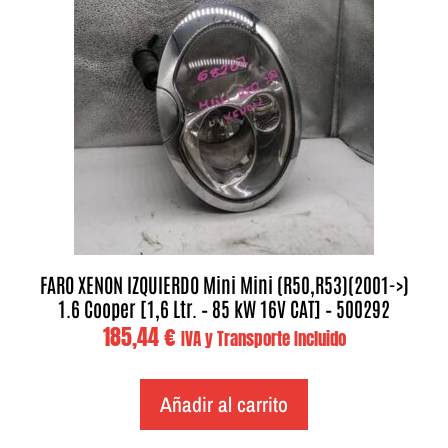
FARO XENON IZQUIERDO Mini Mini (R50,R53)(2001->)
1.6 Cooper [1,6 Ltr. – 85 kW 16V CAT] – 500292
185,44
€
IVA y Transporte Incluido
Añadir al carrito