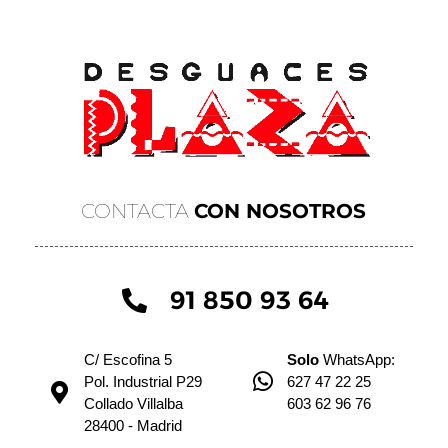
CONTACTA
CON NOSOTROS
91 850 93 64
C/ Escofina 5
Solo
WhatsApp:
Pol. Industrial P29
627 47 22 25
Collado Villalba
603 62 96 76
28400 - Madrid