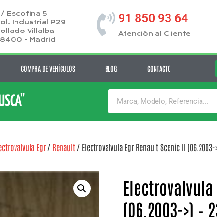
/ Escofina 5
91 850 93 64
ol. Industrial P29
ollado Villalba
Atención al Cliente
8400 - Madrid
COMPRA DE VEHÍCULOS
BLOG
CONTACTO
BUSCA"
ectrovalvula Egr
/
Renault
/ Electrovalvula Egr Renault Scenic II (06.2003-
Electrovalvula 
(06.2003->) – 