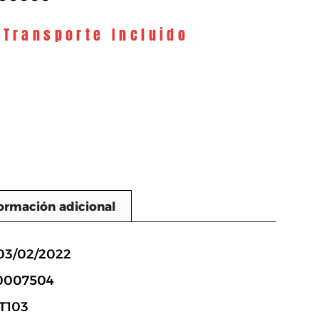
 Transporte Incluido
ormación adicional
n
 03/02/2022
70007504
5T103