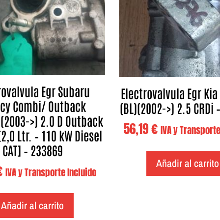
rovalvula Egr Subaru
Electrovalvula Egr Kia
cy Combi/ Outback
(BL)(2002->) 2.5 CRDi 
(2003->) 2.0 D Outback
56,19
€
IVA y Transporte
[2,0 Ltr. – 110 kW Diesel
CAT] – 233869
Añadir al carrito
€
IVA y Transporte Incluido
Añadir al carrito