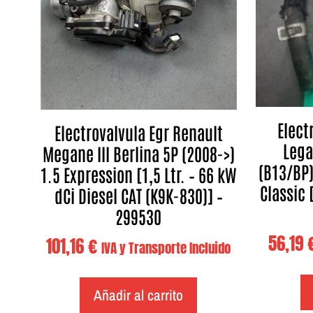
Elect
Electrovalvula Egr Renault
Lega
Megane III Berlina 5P (2008->)
(B13/BP)
1.5 Expression [1,5 Ltr. – 66 kW
Classic 
dCi Diesel CAT (K9K-830)] –
299530
56,19
101,16
€
IVA y Transporte Incluido
Añadir al carrito