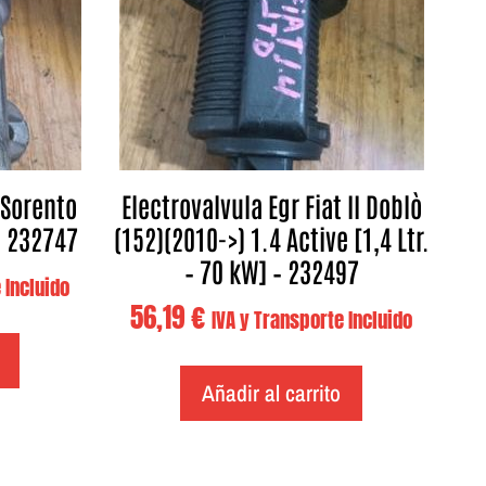
 Sorento
Electrovalvula Egr Fiat II Doblò
– 232747
(152)(2010->) 1.4 Active [1,4 Ltr.
– 70 kW] – 232497
 Incluido
56,19
€
IVA y Transporte Incluido
Añadir al carrito