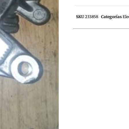
SKU
233858
Categorías
Ele