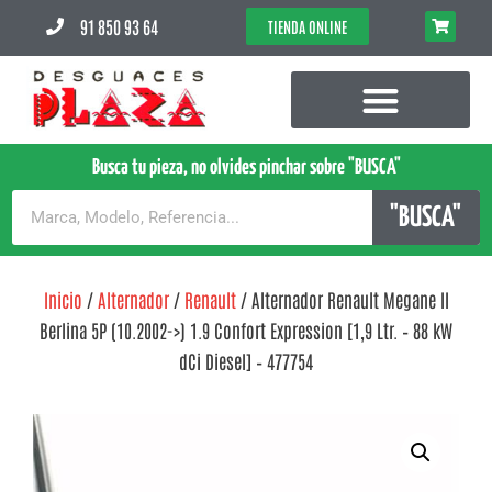
91 850 93 64
TIENDA ONLINE
Busca tu pieza, no olvides pinchar sobre "BUSCA"
"BUSCA"
Inicio
/
Alternador
/
Renault
/ Alternador Renault Megane II
Berlina 5P (10.2002->) 1.9 Confort Expression [1,9 Ltr. – 88 kW
dCi Diesel] – 477754