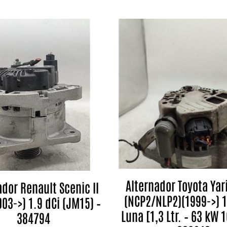
Alternador Toyota Yar
ador Renault Scenic II
(NCP2/NLP2)(1999->) 1
03->) 1.9 dCi (JM15) –
Luna [1,3 Ltr. – 63 kW 1
384794