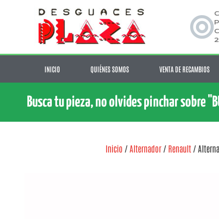
C
P
C
2
INICIO
QUIÉNES SOMOS
VENTA DE RECAMBIOS
Busca tu pieza, no olvides pinchar sobre "
Inicio
/
Alternador
/
Renault
/ Alterna