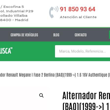
/ Escofina 5
91 850 93 64
ol. Industrial P29
ollado Villalba
Atención al Cliente
8400 - Madrid
COMPRA DE VEHÍCULOS
BLOG
CONTACTO
BUSCA"
dor Renault Megane I Fase 2 Berlina (BA0)(1999->) 1.6 16V Authentique (B
Alternador Ren
(BA0)(1999->) 