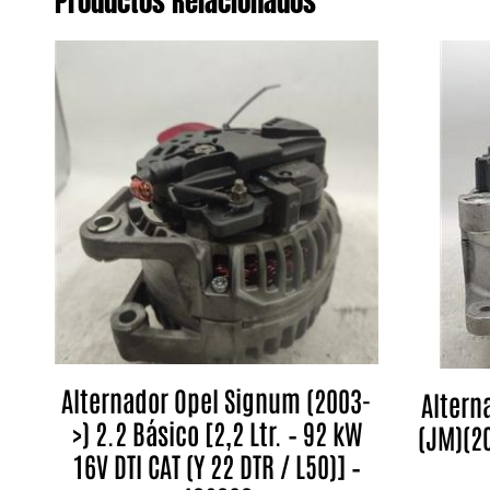
Productos Relacionados
Alternador Opel Signum (2003-
Altern
>) 2.2 Básico [2,2 Ltr. – 92 kW
(JM)(20
16V DTI CAT (Y 22 DTR / L50)] –