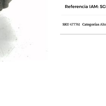
Referencia IAM: S
SKU
477761
Categorías
Alt