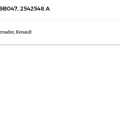
G9B047, 2542548 A
ernador
,
Renault