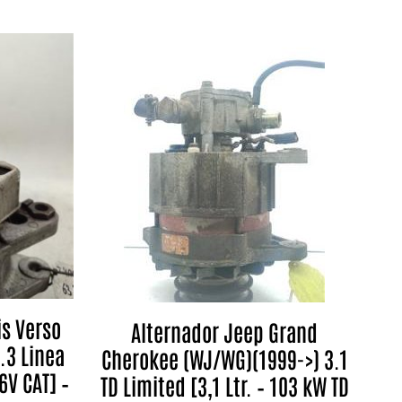
is Verso
Alternador Jeep Grand
.3 Linea
Cherokee (WJ/WG)(1999->) 3.1
6V CAT] –
TD Limited [3,1 Ltr. – 103 kW TD