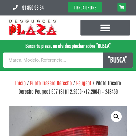
91 850 93 64
TIENDA ONLINE
Busca tu pieza, no olvides pinchar sobre "BUSCA"
"BUSCA"
Inicio
/
Piloto Trasero Derecho
/
Peugeot
/ Piloto Trasero
Derecho Peugeot 607 (S1)(12.2000->12.2004) – 243459