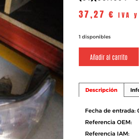
37,27
€
IVA 
1 disponibles
Añadir al carrito
Descripción
Inf
Descripció
Fecha de entrada: 
Referencia OEM:
Referencia IAM: