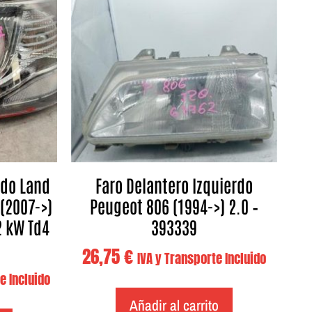
rdo Land
Faro Delantero Izquierdo
(2007->)
Peugeot 806 (1994->) 2.0 –
12 kW Td4
393339
26,75
€
IVA y Transporte Incluido
e Incluido
Añadir al carrito