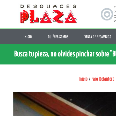
C
P
C
2
INICIO
QUIÉNES SOMOS
VENTA DE RECAMBIOS
Busca tu pieza, no olvides pinchar sobre "
Inicio
/
Faro Delantero 