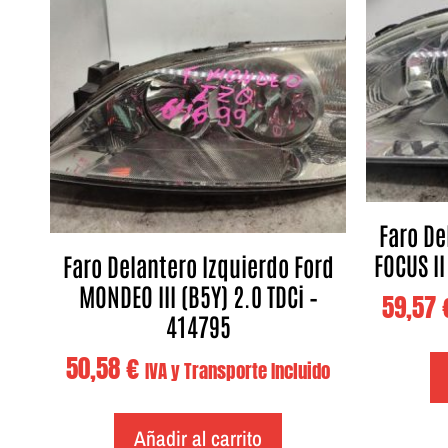
Faro De
FOCUS II
Faro Delantero Izquierdo Ford
MONDEO III (B5Y) 2.0 TDCi –
59,57
414795
50,58
€
IVA y Transporte Incluido
Añadir al carrito