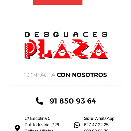
CONTACTA
CON NOSOTROS
91 850 93 64
C/ Escofina 5
Solo
WhatsApp:
Pol. Industrial P29
627 47 22 25