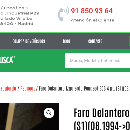
/ Escofina 5
91 850 93 64
ol. Industrial P29
ollado Villalba
Atención al Cliente
8400 - Madrid
COMPRA DE VEHÍCULOS
BLOG
CONTACTO
BUSCA"
Izquierdo
/
Peugeot
/ Faro Delantero Izquierdo Peugeot 306 4 pt. (S1)(08
Faro Delantero
(S1)(08.1994->