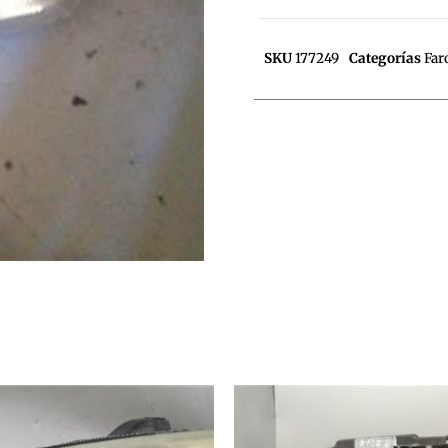
SKU
177249
Categorías
Far