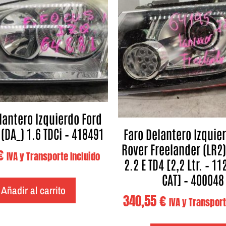
lantero Izquierdo Ford
 (DA_) 1.6 TDCi – 418491
Faro Delantero Izquie
Rover Freelander (LR2)
€
IVA y Transporte Incluido
2.2 E TD4 [2,2 Ltr. – 1
CAT] – 400048
Añadir al carrito
340,55
€
IVA y Transport