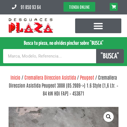
91 850 93 64
TIENDA ONLINE
Busca tu pieza, no olvides pinchar sobre "BUSCA"
"BUSCA"
Inicio
/
Cremallera Direccion Asistida
/
Peugeot
/ Cremallera
Direccion Asistida Peugeot 3008 (05.2009->) 1.6 Style [1,6 Ltr. –
84 kW HDi FAP] – 453871