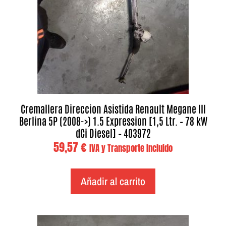
Cremallera Direccion Asistida Renault Megane III
Berlina 5P (2008->) 1.5 Expression [1,5 Ltr. – 78 kW
dCi Diesel] – 403972
59,57
€
IVA y Transporte Incluido
Añadir al carrito