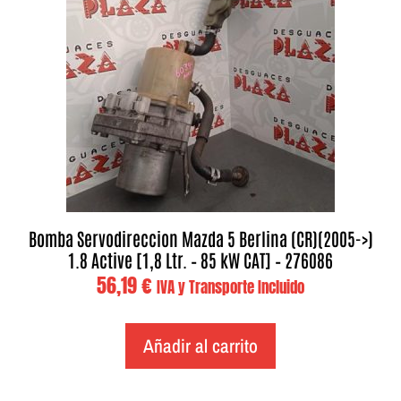
Bomba Servodireccion Mazda 5 Berlina (CR)(2005->)
1.8 Active [1,8 Ltr. – 85 kW CAT] – 276086
56,19
€
IVA y Transporte Incluido
Añadir al carrito