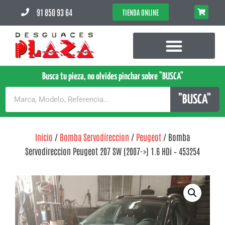
91 850 93 64
TIENDA ONLINE
Busca tu pieza, no olvides pinchar sobre "BUSCA"
"BUSCA"
Inicio
/
Bomba Servodireccion
/
Peugeot
/ Bomba
Servodireccion Peugeot 207 SW (2007->) 1.6 HDi – 453254