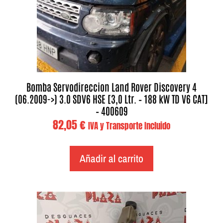
Bomba Servodireccion Land Rover Discovery 4
(06.2009->) 3.0 SDV6 HSE [3,0 Ltr. – 188 kW TD V6 CAT]
– 400609
82,05
€
IVA y Transporte Incluido
Añadir al carrito