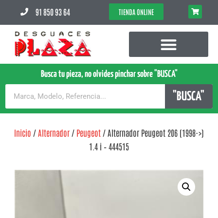
91 850 93 64
TIENDA ONLINE
Busca tu pieza, no olvides pinchar sobre "BUSCA"
"BUSCA"
Inicio
/
Alternador
/
Peugeot
/ Alternador Peugeot 206 (1998->)
1.4 i – 444515