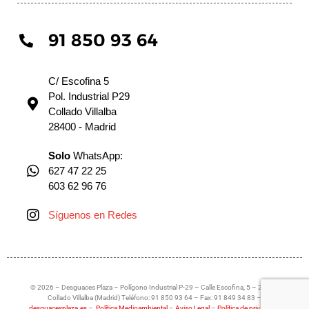
91 850 93 64
C/ Escofina 5
Pol. Industrial P29
Collado Villalba
28400 - Madrid
Solo
WhatsApp:
627 47 22 25
603 62 96 76
Síguenos en Redes
© 2026 – Desguaces Plaza – Polígono Industrial P-29 – Calle Escofina, 5 – 28400
Collado Villalba (Madrid) Teléfono: 91 850 93 64 – Fax: 91 849 34 83 –
desguacesplaza.es
–
Política Medioambiental
–
Aviso Legal
–
Política de privacidad