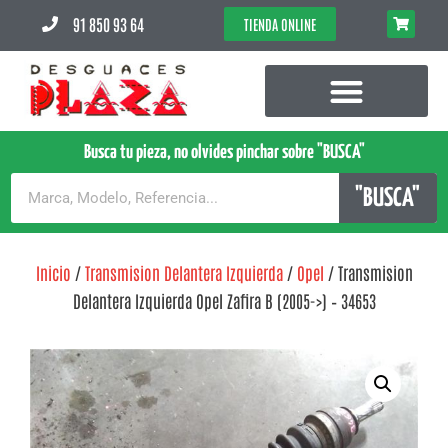
91 850 93 64
TIENDA ONLINE
Busca tu pieza, no olvides pinchar sobre "BUSCA"
"BUSCA"
Inicio
/
Transmision Delantera Izquierda
/
Opel
/ Transmision
Delantera Izquierda Opel Zafira B (2005->) – 34653