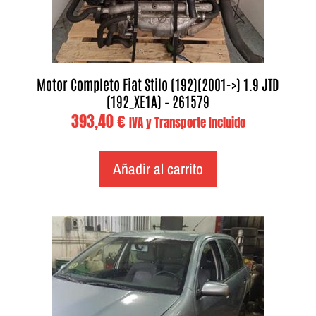
Motor Completo Fiat Stilo (192)(2001->) 1.9 JTD
(192_XE1A) – 261579
393,40
€
IVA y Transporte Incluido
Añadir al carrito