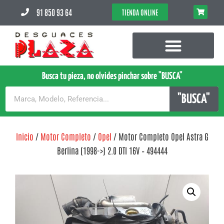
91 850 93 64
TIENDA ONLINE
Busca tu pieza, no olvides pinchar sobre "BUSCA"
"BUSCA"
Inicio
/
Motor Completo
/
Opel
/ Motor Completo Opel Astra G
Berlina (1998->) 2.0 DTI 16V – 494444