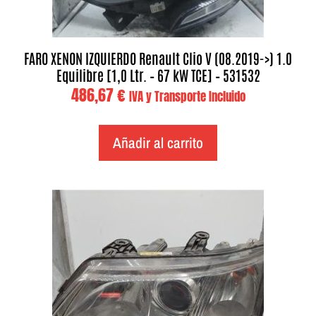
FARO XENON IZQUIERDO Renault Clio V (08.2019->) 1.0
Equilibre [1,0 Ltr. – 67 kW TCE] – 531532
486,67
€
IVA y Transporte Incluido
Añadir al carrito