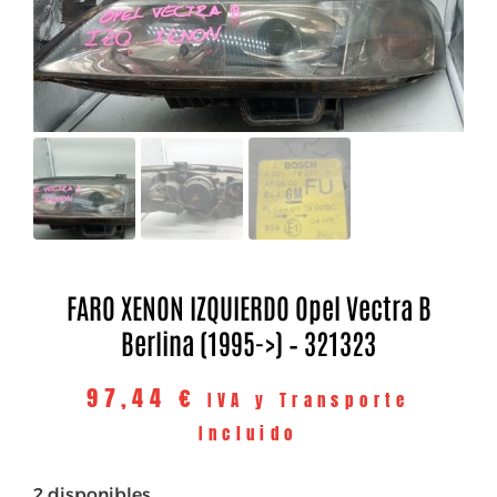
FARO XENON IZQUIERDO Opel Vectra B
Berlina (1995->) – 321323
97,44
€
IVA y Transporte
Incluido
2 disponibles