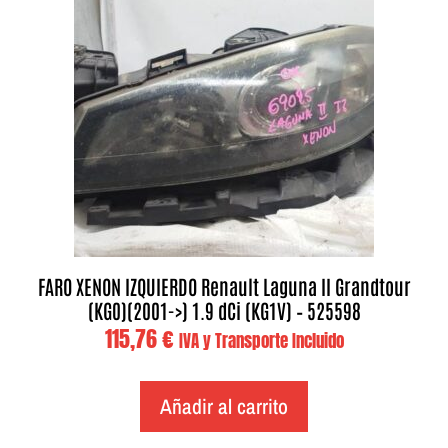
FARO XENON IZQUIERDO Renault Laguna II Grandtour
(KG0)(2001->) 1.9 dCi (KG1V) – 525598
115,76
€
IVA y Transporte Incluido
Añadir al carrito