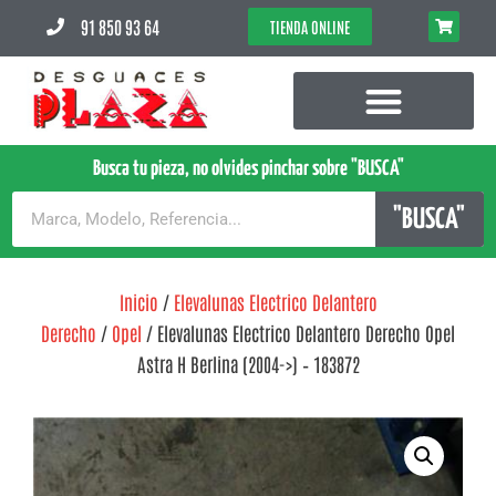
91 850 93 64
TIENDA ONLINE
Busca tu pieza, no olvides pinchar sobre "BUSCA"
"BUSCA"
Inicio
/
Elevalunas Electrico Delantero
Derecho
/
Opel
/ Elevalunas Electrico Delantero Derecho Opel
Astra H Berlina (2004->) – 183872