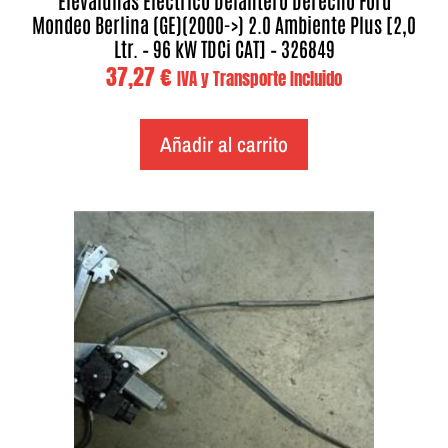
Elevalunas Electrico Delantero Derecho Ford
Mondeo Berlina (GE)(2000->) 2.0 Ambiente Plus [2,0
Ltr. – 96 kW TDCi CAT] – 326849
37,27
€
IVA y Transporte Incluido
Añadir al carrito