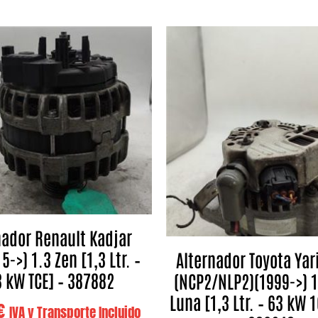
nador Renault Kadjar
5->) 1.3 Zen [1,3 Ltr. –
Alternador Toyota Yar
 kW TCE] – 387882
(NCP2/NLP2)(1999->) 1
Luna [1,3 Ltr. – 63 kW 1
€
IVA y Transporte Incluido