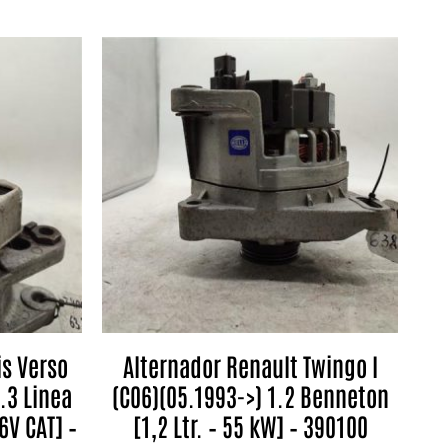
is Verso
Alternador Renault Twingo I
.3 Linea
(C06)(05.1993->) 1.2 Benneton
6V CAT] –
[1,2 Ltr. – 55 kW] – 390100