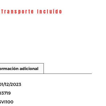
 Transporte Incluido
ormación adicional
n
01/12/2023
03719
3VI100