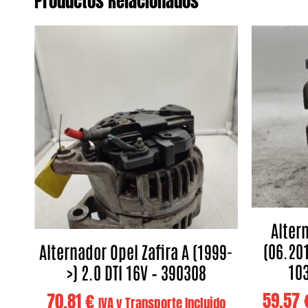
Productos Relacionados
Alter
(06.201
Alternador Opel Zafira A (1999-
103
>) 2.0 DTI 16V – 390308
59,57
70,81
€
IVA y Transporte Incluido