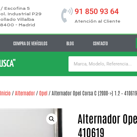
/ Escofina 5
91 850 93 64
ol. Industrial P29
ollado Villalba
Atención al Cliente
8400 - Madrid
COMPRA DE VEHÍCULOS
BLOG
CONTACTO
BUSCA"
Inicio
/
Alternador
/
Opel
/ Alternador Opel Corsa C (2000->) 1.2 – 410619
Alternador Opel
410619