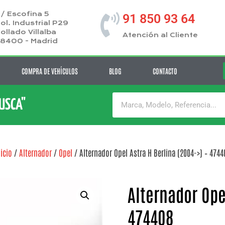
/ Escofina 5
91 850 93 64
ol. Industrial P29
ollado Villalba
Atención al Cliente
8400 - Madrid
COMPRA DE VEHÍCULOS
BLOG
CONTACTO
BUSCA"
nicio
/
Alternador
/
Opel
/ Alternador Opel Astra H Berlina (2004->) – 4744
Alternador Opel
474408