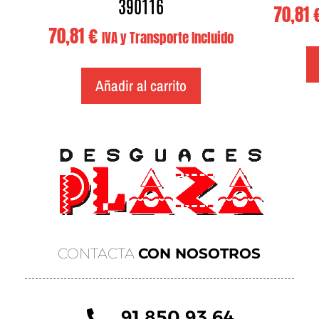
390116
70,81
70,81
€
IVA y Transporte Incluido
Añadir al carrito
CONTACTA
CON NOSOTROS
91 850 93 64