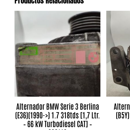
Productos Relacionados
Alternador BMW Serie 3 Berlina
Alter
(E36)(1990->) 1.7 318tds [1,7 Ltr.
(B5Y)
– 66 kW Turbodiesel CAT] –