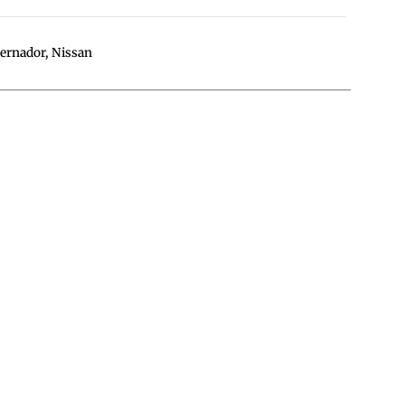
ternador
,
Nissan