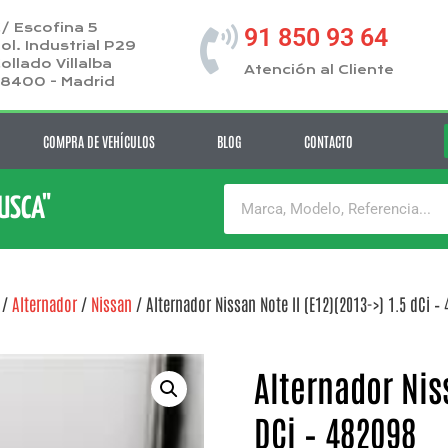
/ Escofina 5
91 850 93 64
ol. Industrial P29
ollado Villalba
Atención al Cliente
8400 - Madrid
COMPRA DE VEHÍCULOS
BLOG
CONTACTO
BUSCA"
/
Alternador
/
Nissan
/ Alternador Nissan Note II (E12)(2013->) 1.5 dCi –
Alternador Niss
DCi – 482098