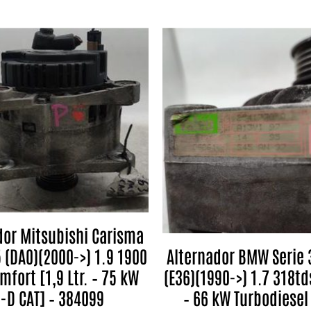
dor Mitsubishi Carisma
5 (DA0)(2000->) 1.9 1900
Alternador BMW Serie 
mfort [1,9 Ltr. – 75 kW
(E36)(1990->) 1.7 318tds
I-D CAT] – 384099
– 66 kW Turbodiesel 