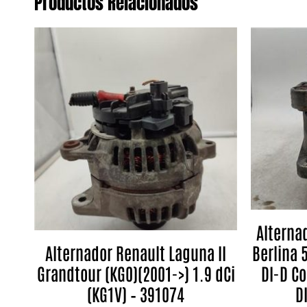
Productos Relacionados
Alterna
Berlina 
Alternador Renault Laguna II
DI-D Co
Grandtour (KG0)(2001->) 1.9 dCi
D
(KG1V) – 391074