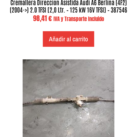
Cremallera Direccion Asistida Audi A6 Berlina (4F2)
(2004->) 2.0 TFSI [2,0 Ltr. – 125 kW 16V TFSI] – 387546
98,41
€
IVA y Transporte Incluido
Añadir al carrito