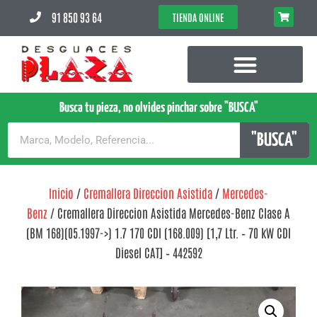
91 850 93 64
TIENDA ONLINE
Busca tu pieza, no olvides pinchar sobre "BUSCA"
"BUSCA"
Inicio
/
Cremallera Direccion Asistida
/
Mercedes-
Benz
/ Cremallera Direccion Asistida Mercedes-Benz Clase A
(BM 168)(05.1997->) 1.7 170 CDI (168.009) [1,7 Ltr. – 70 kW CDI
Diesel CAT] – 442592