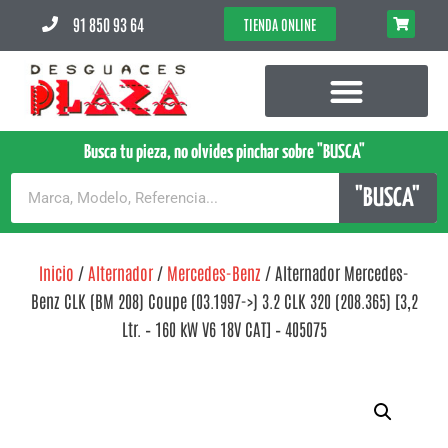
91 850 93 64
TIENDA ONLINE
Busca tu pieza, no olvides pinchar sobre "BUSCA"
"BUSCA"
Inicio
/
Alternador
/
Mercedes-Benz
/ Alternador Mercedes-
Benz CLK (BM 208) Coupe (03.1997->) 3.2 CLK 320 (208.365) [3,2
Ltr. – 160 kW V6 18V CAT] – 405075