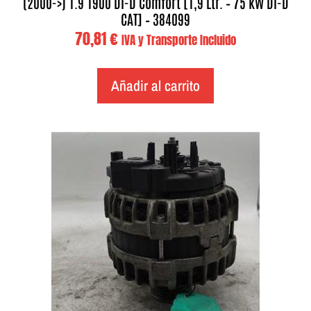
(2000->) 1.9 1900 DI-D Comfort [1,9 Ltr. – 75 kW DI-D
CAT] – 384099
70,81
€
IVA y Transporte Incluido
Añadir al carrito