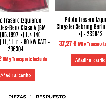
Piloto Trasero Izqu
to Trasero Izquierdo
Chrysler Sebring Berli
des-Benz Clase A (BM
>) – 235042
(05.1997->) 1.4 140
 [1,4 Ltr. – 60 kW CAT] –
37,27
€
IVA y Transporte
236304
€
IVA y Transporte Incluido
Añadir al carrito
Añadir al carrito
PIEZAS
DE
RESPUESTO