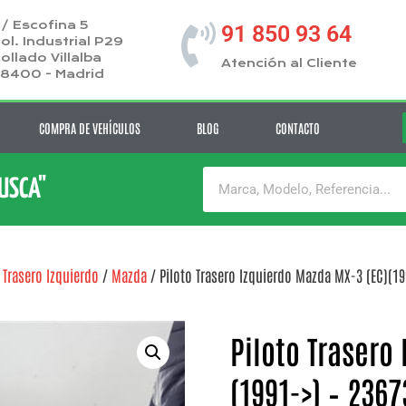
/ Escofina 5
91 850 93 64
ol. Industrial P29
ollado Villalba
Atención al Cliente
8400 - Madrid
COMPRA DE VEHÍCULOS
BLOG
CONTACTO
BUSCA"
 Trasero Izquierdo
/
Mazda
/ Piloto Trasero Izquierdo Mazda MX-3 (EC)(19
Piloto Trasero
(1991->) – 2367