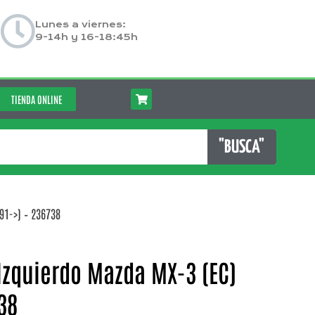
Lunes a viernes:
9-14h y 16-18:45h
TIENDA ONLINE
"BUSCA"
91->) – 236738
 Izquierdo Mazda MX-3 (EC)
38