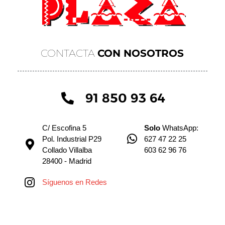
CONTACTA
CON NOSOTROS
91 850 93 64
C/ Escofina 5
Solo
WhatsApp:
Pol. Industrial P29
627 47 22 25
Collado Villalba
603 62 96 76
28400 - Madrid
Síguenos en Redes