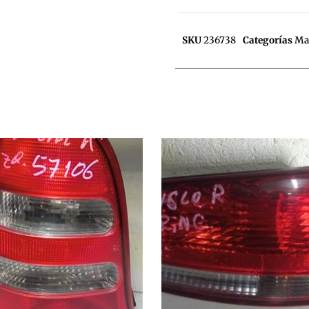
SKU
236738
Categorías
Ma