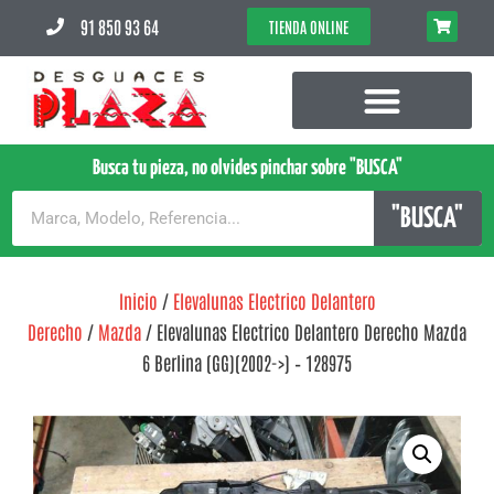
91 850 93 64
TIENDA ONLINE
Busca tu pieza, no olvides pinchar sobre "BUSCA"
"BUSCA"
Inicio
/
Elevalunas Electrico Delantero
Derecho
/
Mazda
/ Elevalunas Electrico Delantero Derecho Mazda
6 Berlina (GG)(2002->) – 128975