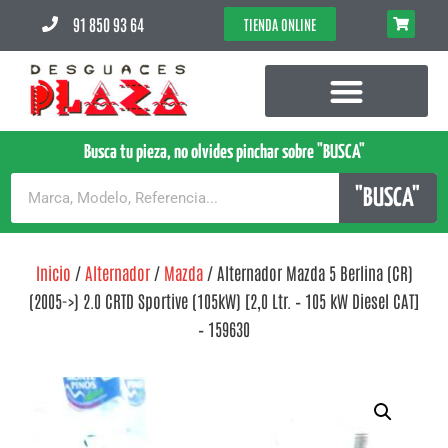
91 850 93 64
TIENDA ONLINE
Busca tu pieza, no olvides pinchar sobre "BUSCA"
"BUSCA"
Inicio
/
Alternador
/
Mazda
/ Alternador Mazda 5 Berlina (CR)
(2005->) 2.0 CRTD Sportive (105kW) [2,0 Ltr. – 105 kW Diesel CAT]
– 159630