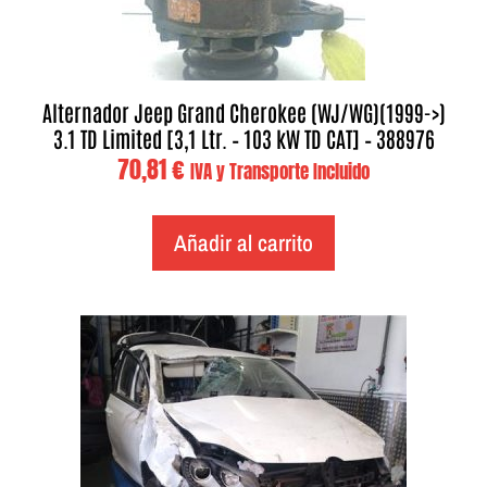
Alternador Jeep Grand Cherokee (WJ/WG)(1999->)
3.1 TD Limited [3,1 Ltr. – 103 kW TD CAT] – 388976
70,81
€
IVA y Transporte Incluido
Añadir al carrito