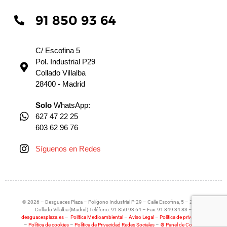
91 850 93 64
C/ Escofina 5
Pol. Industrial P29
Collado Villalba
28400 - Madrid
Solo
WhatsApp:
627 47 22 25
603 62 96 76
Síguenos en Redes
© 2026 – Desguaces Plaza – Polígono Industrial P-29 – Calle Escofina, 5 – 28400
Collado Villalba (Madrid) Teléfono: 91 850 93 64 – Fax: 91 849 34 83 –
desguacesplaza.es
–
Política Medioambiental
–
Aviso Legal
–
Política de privacidad
–
Política de cookies
–
Política de Privacidad Redes Sociales
–
⚙ Panel de Cookies