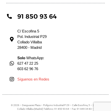
91 850 93 64
C/ Escofina 5
Pol. Industrial P29
Collado Villalba
28400 - Madrid
Solo
WhatsApp:
627 47 22 25
603 62 96 76
Síguenos en Redes
© 2026 – Desguaces Plaza – Polígono Industrial P-29 – Calle Escofina, 5 – 28400
Collado Villalba (Madrid) Teléfono: 91 850 93 64 – Fax: 91 849 34 83 –