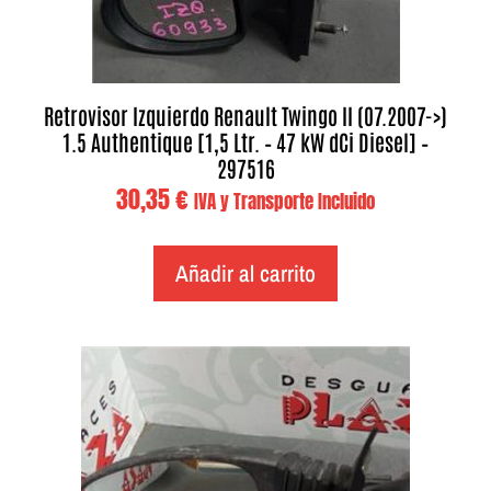
Retrovisor Izquierdo Renault Twingo II (07.2007->)
1.5 Authentique [1,5 Ltr. – 47 kW dCi Diesel] –
297516
30,35
€
IVA y Transporte Incluido
Añadir al carrito