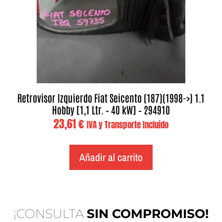
Retrovisor Izquierdo Fiat Seicento (187)(1998->) 1.1
Hobby [1,1 Ltr. – 40 kW] – 294910
23,61
€
IVA y Transporte Incluido
Añadir al carrito
¡CONSULTA
SIN COMPROMISO!