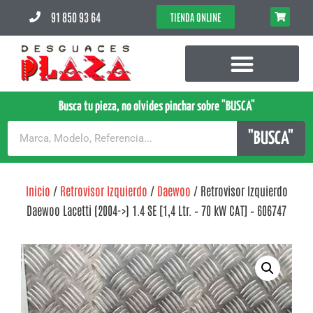
91 850 93 64
TIENDA ONLINE
Busca tu pieza, no olvides pinchar sobre "BUSCA"
"BUSCA"
Inicio
/
Retrovisor Izquierdo
/
Daewoo
/ Retrovisor Izquierdo
Daewoo Lacetti (2004->) 1.4 SE [1,4 Ltr. – 70 kW CAT] – 606747