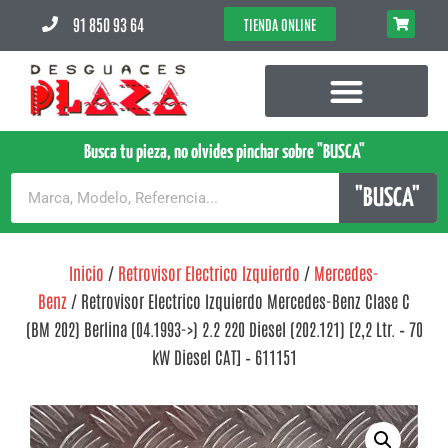
91 850 93 64
TIENDA ONLINE
Busca tu pieza, no olvides pinchar sobre "BUSCA"
"BUSCA"
Inicio
/
Retrovisor Electrico Izquierdo
/
Mercedes-
Benz
/ Retrovisor Electrico Izquierdo Mercedes-Benz Clase C
(BM 202) Berlina (04.1993->) 2.2 220 Diesel (202.121) [2,2 Ltr. – 70
kW Diesel CAT] – 611151