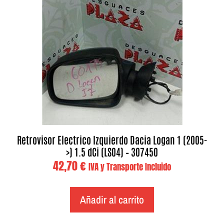
Retrovisor Electrico Izquierdo Dacia Logan 1 (2005-
>) 1.5 dCi (LS04) – 307450
42,70
€
IVA y Transporte Incluido
Añadir al carrito