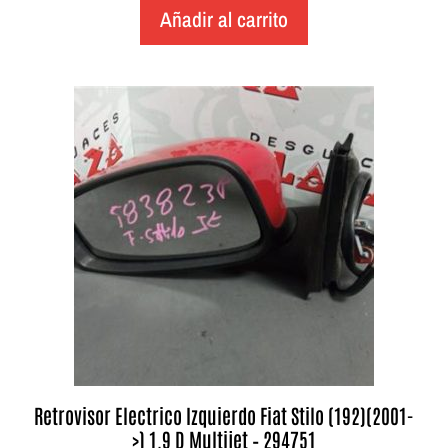
Añadir al carrito
Retrovisor Electrico Izquierdo Fiat Stilo (192)(2001-
>) 1.9 D Multijet – 294751