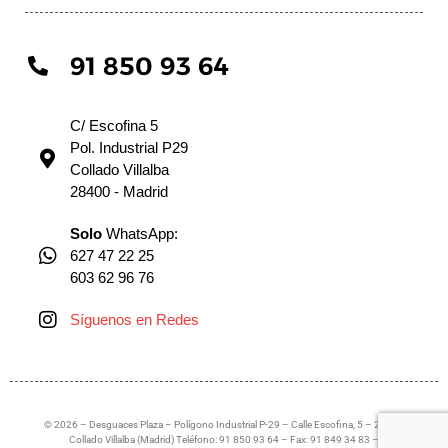
91 850 93 64
C/ Escofina 5
Pol. Industrial P29
Collado Villalba
28400 - Madrid
Solo
WhatsApp:
627 47 22 25
603 62 96 76
Síguenos en Redes
© 2026 – Desguaces Plaza – Polígono Industrial P-29 – Calle Escofina, 5 – 28400
Collado Villalba (Madrid) Teléfono: 91 850 93 64 – Fax: 91 849 34 83 –