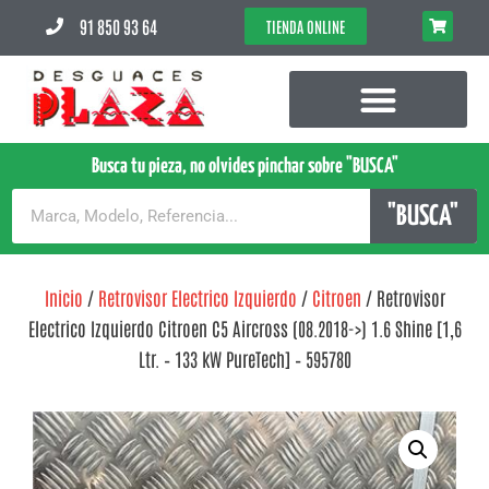
91 850 93 64
TIENDA ONLINE
Busca tu pieza, no olvides pinchar sobre "BUSCA"
"BUSCA"
Inicio
/
Retrovisor Electrico Izquierdo
/
Citroen
/ Retrovisor
Electrico Izquierdo Citroen C5 Aircross (08.2018->) 1.6 Shine [1,6
Ltr. – 133 kW PureTech] – 595780