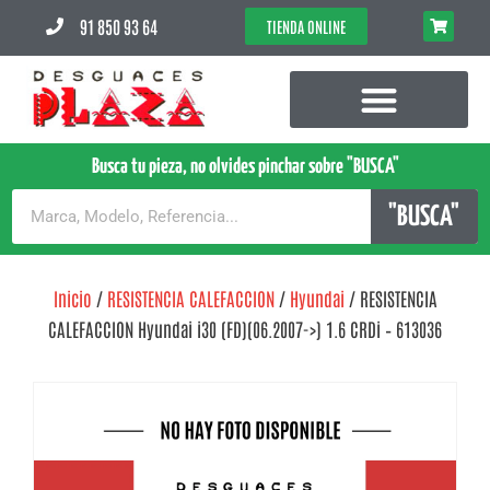
91 850 93 64
TIENDA ONLINE
Busca tu pieza, no olvides pinchar sobre "BUSCA"
"BUSCA"
Inicio
/
RESISTENCIA CALEFACCION
/
Hyundai
/ RESISTENCIA
CALEFACCION Hyundai i30 (FD)(06.2007->) 1.6 CRDi – 613036