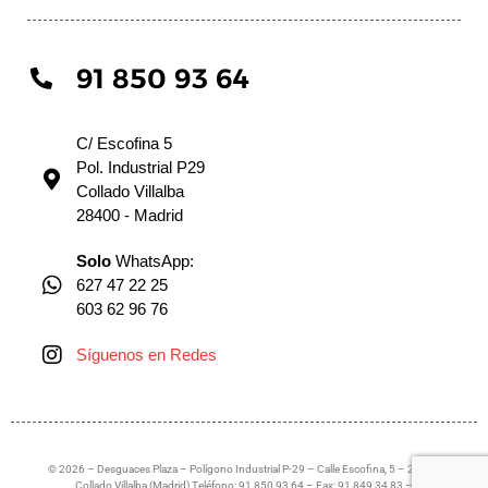
91 850 93 64
C/ Escofina 5
Pol. Industrial P29
Collado Villalba
28400 - Madrid
Solo
WhatsApp:
627 47 22 25
603 62 96 76
Síguenos en Redes
© 2026 – Desguaces Plaza – Polígono Industrial P-29 – Calle Escofina, 5 – 28400
Collado Villalba (Madrid) Teléfono: 91 850 93 64 – Fax: 91 849 34 83 –