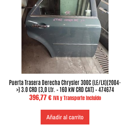
Puerta Trasera Derecha Chrysler 300C (LE/LX)(2004-
>) 3.0 CRD [3,0 Ltr. – 160 kW CRD CAT] – 474674
396,77
€
IVA y Transporte Incluido
Añadir al carrito