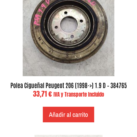
Polea Cigueñal Peugeot 206 (1998->) 1.9 D – 384765
33,71
€
IVA y Transporte Incluido
Añadir al carrito