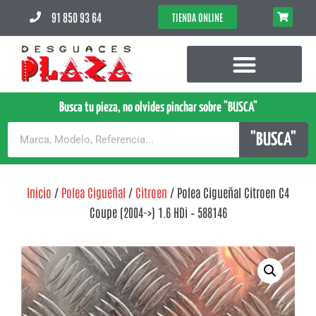
91 850 93 64
TIENDA ONLINE
Busca tu pieza, no olvides pinchar sobre "BUSCA"
"BUSCA"
Inicio
/
Polea Cigueñal
/
Citroen
/ Polea Cigueñal Citroen C4
Coupe (2004->) 1.6 HDi – 588146