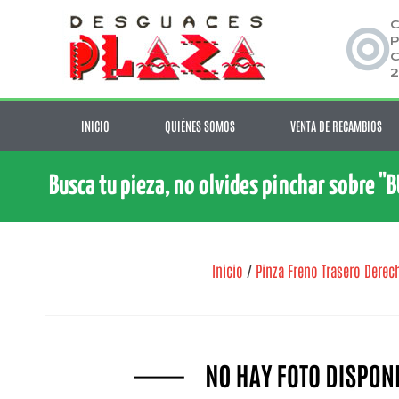
C
P
C
2
INICIO
QUIÉNES SOMOS
VENTA DE RECAMBIOS
Busca tu pieza, no olvides pinchar sobre "
Inicio
/
Pinza Freno Trasero Derec