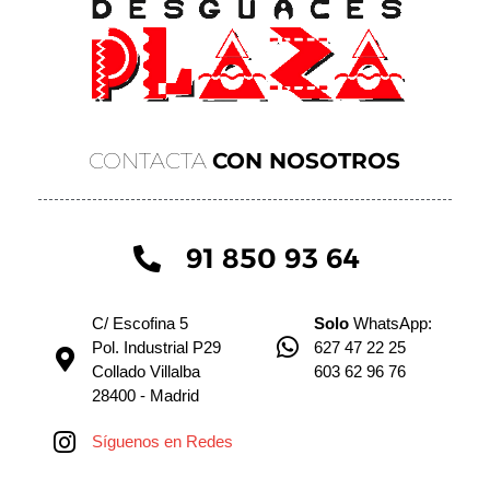
CONTACTA
CON NOSOTROS
91 850 93 64
C/ Escofina 5
Solo
WhatsApp:
Pol. Industrial P29
627 47 22 25
Collado Villalba
603 62 96 76
28400 - Madrid
Síguenos en Redes