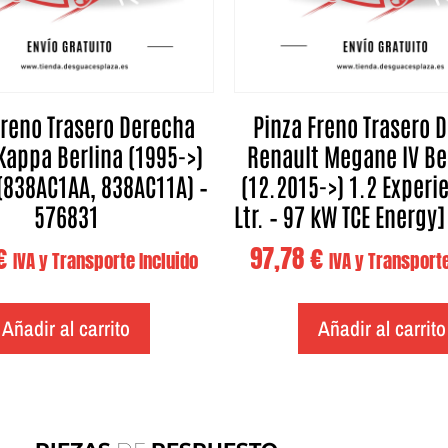
Freno Trasero Derecha
Pinza Freno Trasero 
Kappa Berlina (1995->)
Renault Megane IV Be
(838AC1AA, 838AC11A) –
(12.2015->) 1.2 Experi
576831
Ltr. – 97 kW TCE Energy
€
97,78
€
IVA y Transporte Incluido
IVA y Transporte
Añadir al carrito
Añadir al carrito