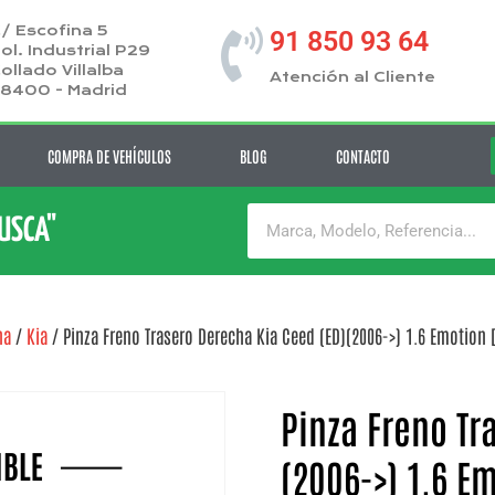
/ Escofina 5
91 850 93 64
ol. Industrial P29
ollado Villalba
Atención al Cliente
8400 - Madrid
COMPRA DE VEHÍCULOS
BLOG
CONTACTO
BUSCA"
ha
/
Kia
/ Pinza Freno Trasero Derecha Kia Ceed (ED)(2006->) 1.6 Emotion [
Pinza Freno Tr
(2006->) 1.6 Em