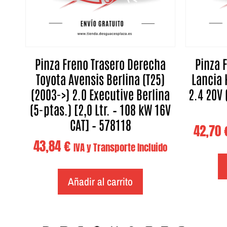
Pinza Freno Trasero Derecha
Pinza 
Toyota Avensis Berlina (T25)
Lancia 
(2003->) 2.0 Executive Berlina
2.4 20V 
(5-ptas.) [2,0 Ltr. – 108 kW 16V
CAT] – 578118
42,70
43,84
€
IVA y Transporte Incluido
Añadir al carrito