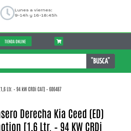
Lunes a viernes:
9-14h y 16-18:45h
TIENDA ONLINE
"BUSCA"
1,6 Ltr. – 94 kW CRDi CAT] – 606487
asero Derecha Kia Ceed (ED)
otion [1,6 Ltr. – 94 KW CRDi